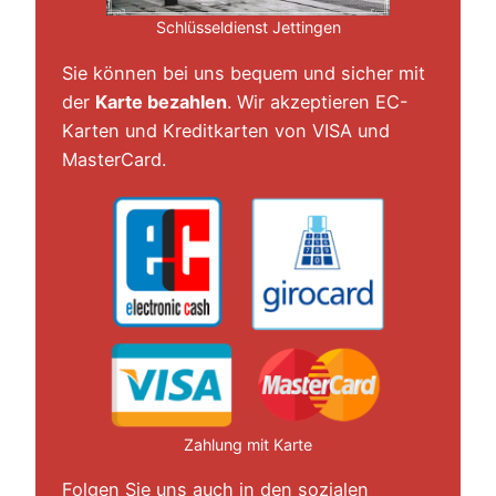
Schlüsseldienst Jettingen
Sie können bei uns bequem und sicher mit
der
Karte bezahlen
. Wir akzeptieren EC-
Karten und Kreditkarten von VISA und
MasterCard.
Zahlung mit Karte
Folgen Sie uns auch in den sozialen