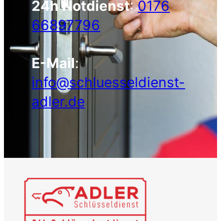
24h Notdienst
:
0176
66897796
E-Mail
:
info@schluesseldienst-
adler.de